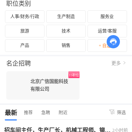
职位类别
人事/财务/行政
生产制造
服务业
旅游
技术
运营/客服
产品
销售
+ 自定义
名企招聘
更多
15职位
北京广信国能科技
有限公司
最新
推荐
急聘
附近
筛选
招车间主任，生产厂长，机械工程师、铆焊
2小时前