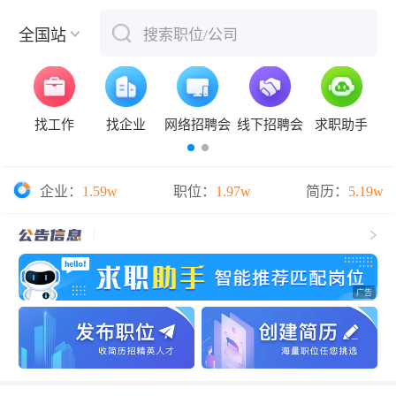
全国站
搜索职位/公司
下拉刷新
找工作
找企业
网络招聘会
线下招聘会
求职助手
企业：
1.59w
职位：
1.97w
简历：
5.19w