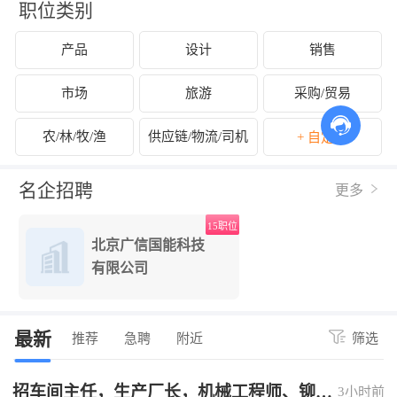
职位类别
产品
设计
销售
市场
旅游
采购/贸易
农/林/牧/渔
供应链/物流/司机
+ 自定义
名企招聘
更多
15职位
北京广信国能科技
有限公司
最新
推荐
急聘
附近
筛选
招车间主任，生产厂长，机械工程师、铆焊
3小时前