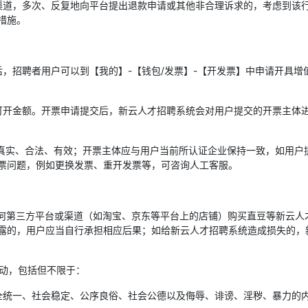
渠道，多次、反复地向平台提出退款申请或其他非合理诉求的，考虑到该
措施。
后，招聘者用户可以到【我的】-【钱包/发票】-【开发票】中申请开具
可开金额。开票申请提交后，新云人才招聘系统会对用户提交的开票主体
料真实、合法、有效；开票主体应与用户当前所认证企业保持一致，如用户
票问题，例如更换发票、重开发票等，可咨询人工客服。
的任何第三方平台或渠道（如淘宝、京东等平台上的店铺）购买直豆等新云
露的，用户应当自行承担相应后果；如给新云人才招聘系统造成损失的，
活动，包括但不限于：
全统一、社会稳定、公序良俗、社会公德以及侮辱、诽谤、淫秽、暴力的