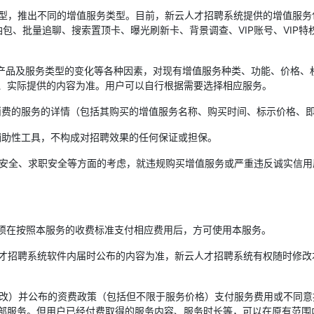
务类型，推出不同的增值服务类型。目前，新云人才招聘系统提供的增值服
包、批量追聊、搜索置顶卡、曝光刷新卡、背景调查、VIP账号、VIP特
求、产品及服务类型的变化等各种因素，对现有增值服务种类、功能、价格
、实际提供的内容为准。用户可以自行根据需要选择相应服务。
其消费的服务的详情（包括其购买的增值服务名称、购买时间、标示价格、
辅助性工具，不构成对招聘效果的任何保证或担保。
交易安全、求职安全等方面的考虑，就违规购买增值服务或严重违反诚实信
户须在按照本服务的收费标准支付相应费用后，方可使用本服务。
云人才招聘系统软件内届时公布的内容为准，新云人才招聘系统有权随时修
（修改）并公布的资费政策（包括但不限于服务价格）支付服务费用或不同
部服务。但用户已经付费取得的服务内容、服务时长等，可以在原有范围