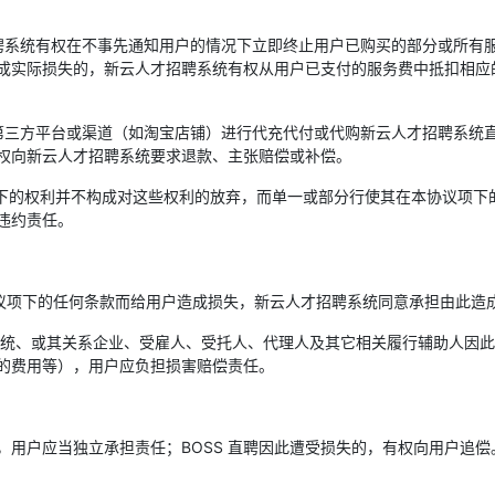
招聘系统有权在不事先通知用户的情况下立即终止用户已购买的部分或所有
成实际损失的，新云人才招聘系统有权从用户已支付的服务费中抵扣相应
的第三方平台或渠道（如淘宝店铺）进行代充代付或代购新云人才招聘系统
权向新云人才招聘系统要求退款、主张赔偿或补偿。
议项下的权利并不构成对这些权利的放弃，而单一或部分行使其在本协议项
违约责任。
协议项下的任何条款而给用户造成损失，新云人才招聘系统同意承担由此造
聘系统、或其关系企业、受雇人、受托人、代理人及其它相关履行辅助人因
的费用等），用户应负担损害赔偿责任。
用户应当独立承担责任；BOSS 直聘因此遭受损失的，有权向用户追偿